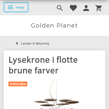
meny
Ändra navigering
Golden Planet
Lamper & Belysning
Lysekrone i flotte
brune farver
POPULÄRA