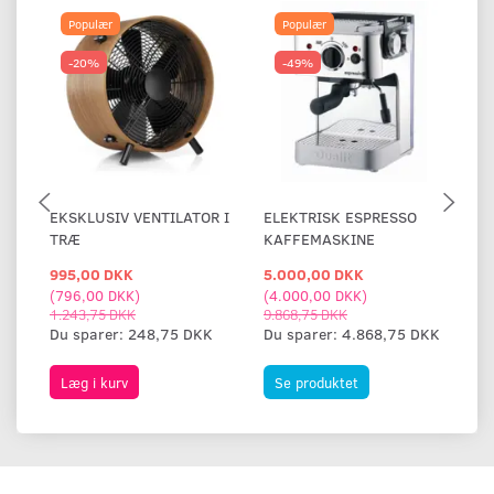
Populær
Populær
-20%
-49%
EKSKLUSIV VENTILATOR I
ELEKTRISK ESPRESSO
G
TRÆ
KAFFEMASKINE
M
995,00 DKK
5.000,00 DKK
2.
(
796,00 DKK
)
(
4.000,00 DKK
)
(
1
1.243,75 DKK
9.868,75 DKK
3.
Du sparer:
248,75 DKK
Du sparer:
4.868,75 DKK
Du
Læg i kurv
Se produktet