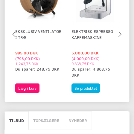
EKSKLUSIV VENTILATOR
ELEKTRISK ESPRESSO
DE
I TRÆ
KAFFEMASKINE
OR
995,00 DKK
5.000,00 DKK
1.
(
796,00 DKK
)
(
4.000,00 DKK
)
(
89
1.243,75 DKK
9.868,75 DKK
1.2
Du sparer:
248,75 DKK
Du sparer:
4.868,75
Du
DKK
Læg i kurv
Se produktet
S
TILBUD
TOPSÆLGERE
NYHEDER