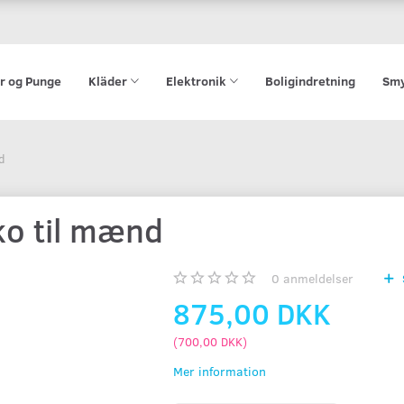
r og Punge
Kläder
Elektronik
Boligindretning
Smy
d
ko til mænd
0
anmeldelser
875,00 DKK
(
700,00 DKK
)
Mer information