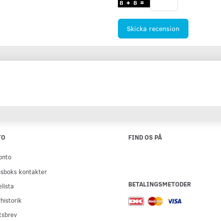
Skicka recension
TO
FIND OS PÅ
onto
sboks kontakter
BETALINGSMETODER
lista
historik
tsbrev