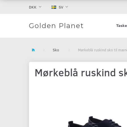
DKK
SV
Golden Planet
Taske
Sko
Mørkeblå ruskind sko til mæn
Mørkeblå ruskind s