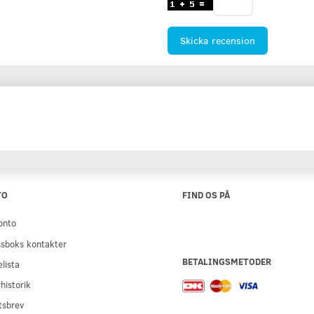
Skicka recension
TO
FIND OS PÅ
onto
sboks kontakter
BETALINGSMETODER
lista
historik
tsbrev