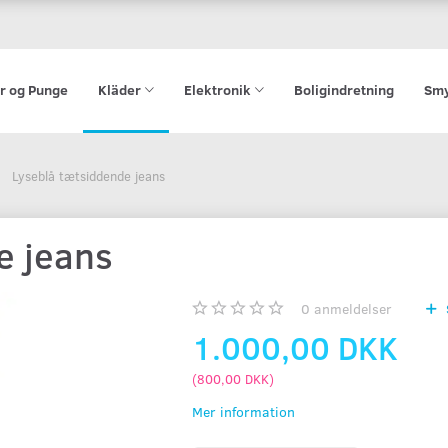
r og Punge
Kläder
Elektronik
Boligindretning
Smy
Lyseblå tætsiddende jeans
e jeans
0
anmeldelser
1.000,00 DKK
(
800,00 DKK
)
Mer information