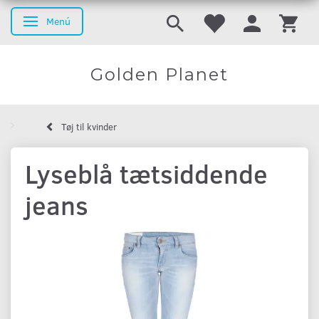
Menú
Navegación de palanca
Golden Planet
Tøj til kvinder
Lyseblå tætsiddende
jeans