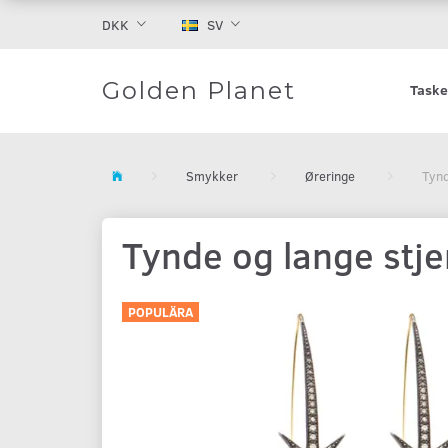
DKK
SV
Golden Planet
Taske
Smykker
Øreringe
Tynd
Tynde og lange stje
POPULÄRA