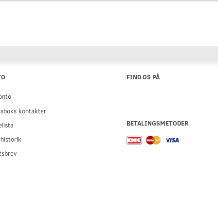
TO
FIND OS PÅ
onto
sboks kontakter
BETALINGSMETODER
lista
historik
tsbrev