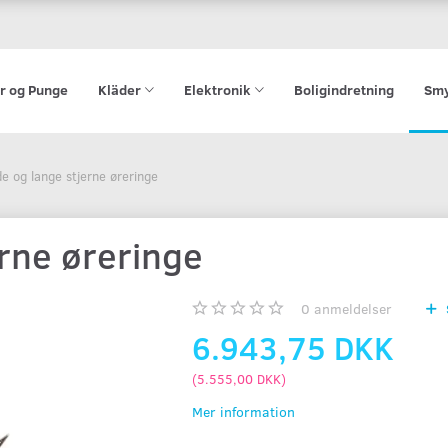
r og Punge
Kläder
Elektronik
Boligindretning
Smy
e og lange stjerne øreringe
rne øreringe
0
anmeldelser
6.943,75 DKK
(
5.555,00 DKK
)
Mer information