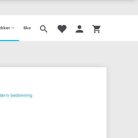
Tilbud
Gavekort
kker
Sko
Skriv bedömning