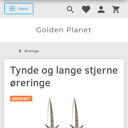
Menü
Anzeige ändern
Golden Planet
Øreringe
Tynde og lange stjerne
øreringe
ANGESAGT