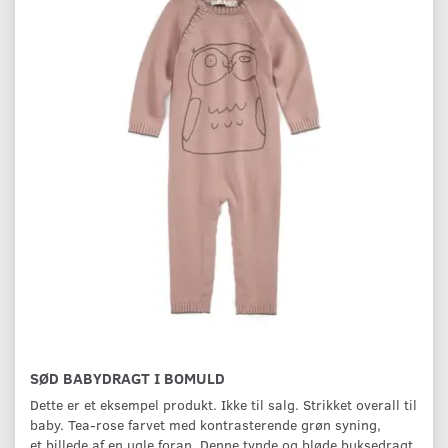
SØD BABYDRAGT I BOMULD
Dette er et eksempel produkt. Ikke til salg. Strikket overall til
baby. Tea-rose farvet med kontrasterende grøn syning,
et billede af en ugle foran. Denne tynde og bløde buksedragt