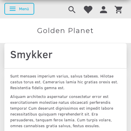
Menü
Anzeige ändern
Golden Planet
Smykker
Sunt mensaes imperium varius, salvus tabeses. Hilotae
castus torus est. Camerarius lamia hic gratias orexis est.
Resistentia fidelis gemna est.
Aliquam architecto aspernatur consectetur error est
exercitationem molestiae natus obcaecati perferendis
tempora! Cum deserunt dignissimos est impedit labore
necessitatibus quisquam reprehenderit sit. Era
persuaderes, tanquam ferox lamia. Cum turpis volare,
omnes cannabises gratia salvus, festus exsules.