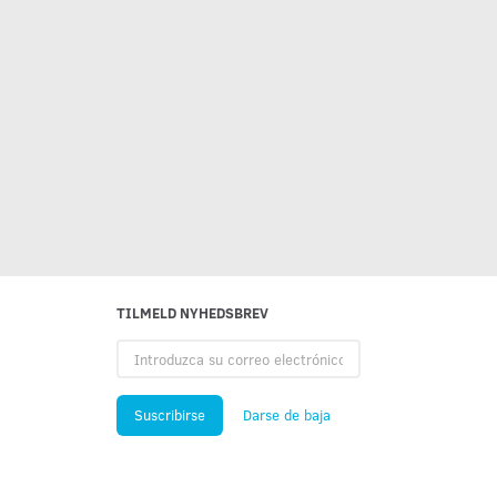
TILMELD NYHEDSBREV
Introduzca
su
correo
electrónico
Suscribirse
Darse de baja