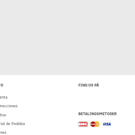
TO
FIND OS PÅ
enta
irecciones
BETALINGSMETODER
itos
rial de Pedidos
ines