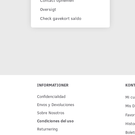
Contact opnemen
Oversigt
Check gavekort saldo
INFORMATIONER
KON
Confidencialidad
Mi cu
Env­os y Devoluciones
Mis D
Sobre Nosotros
Favor
Condiciones del uso
Histo
Returnering
Bolet