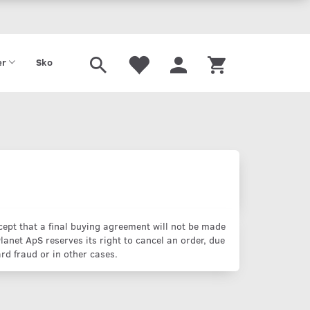
Tilbud
Gavekort
er
Sko
ept that a final buying agreement will not be made
net ApS reserves its right to cancel an order, due
ard fraud or in other cases.