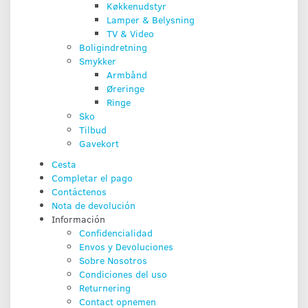
Køkkenudstyr
Lamper & Belysning
TV & Video
Boligindretning
Smykker
Armbånd
Øreringe
Ringe
Sko
Tilbud
Gavekort
Cesta
Completar el pago
Contáctenos
Nota de devolución
Información
Confidencialidad
Env­os y Devoluciones
Sobre Nosotros
Condiciones del uso
Returnering
Contact opnemen