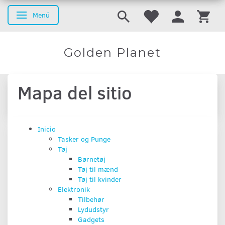
Menú
Navegación de palanca
Golden Planet
Mapa del sitio
Inicio
Tasker og Punge
Tøj
Børnetøj
Tøj til mænd
Tøj til kvinder
Elektronik
Tilbehør
Lydudstyr
Gadgets