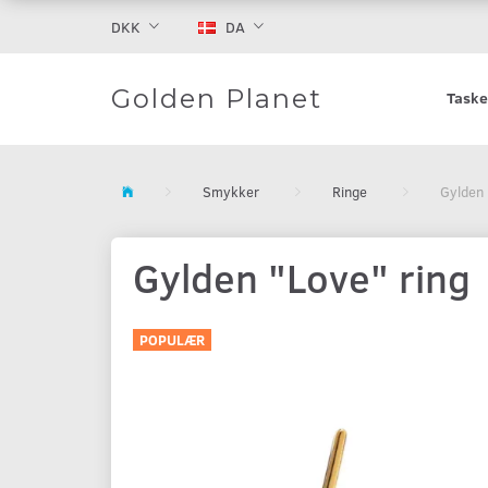
DKK
DA
Golden Planet
Taske
Smykker
Ringe
Gylden 
Gylden "Love" ring
POPULÆR