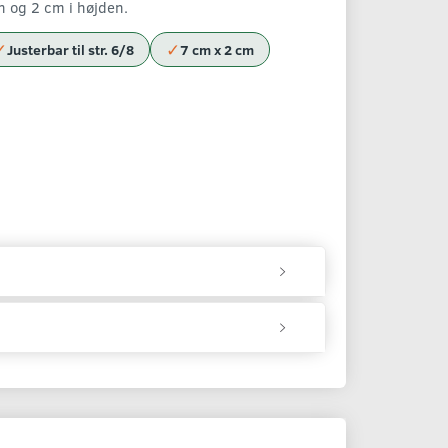
n og 2 cm i højden.
✓
✓
Justerbar til str. 6/8
7 cm x 2 cm