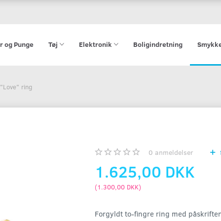
r og Punge
Tøj
Elektronik
Boligindretning
Smykk
"Love" ring
0
anmeldelser
1.625,00 DKK
(
1.300,00 DKK
)
Forgyldt to-fingre ring med påskrifte