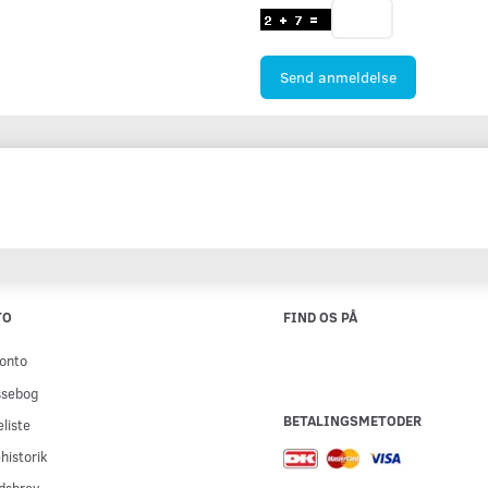
Send anmeldelse
TO
FIND OS PÅ
onto
ssebog
BETALINGSMETODER
liste
historik