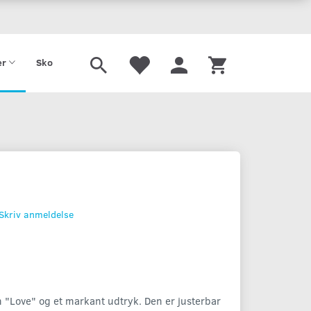
Tilbud
Gavekort
er
Sko
Skriv anmeldelse
n "Love" og et markant udtryk. Den er justerbar