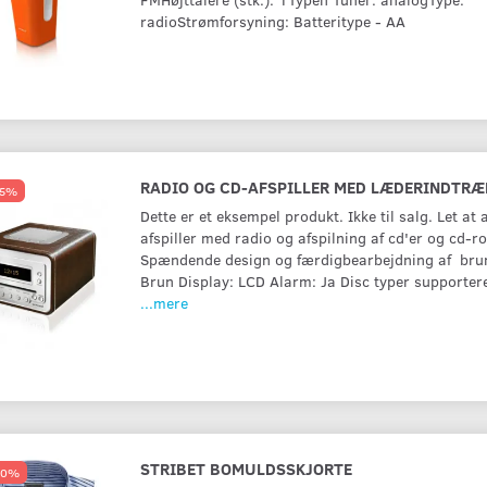
radioStrømforsyning: Batteritype - AA
-33%
Populær
-10%
RADIO OG CD-AFSPILLER MED LÆDERINDTRÆ
25%
Dette er et eksempel produkt. Ikke til salg. Let a
afspiller med radio og afspilning af cd'er og cd
Spændende design og færdigbearbejdning af brun
Brun Display: LCD Alarm: Ja Disc typer supporter
...mere
SPRESSO
GYLDENT ARMBÅND AF
DESIGN RADIO
NE
METALPERLER
FARVE
K
2.261,25 DKK
1.123,88 DKK
)
(
1.809,00 DKK
)
(
899,10 DKK
)
3.375,00 DKK
1.248,75 DKK
STRIBET BOMULDSSKJORTE
10%
868,75 DKK
Du sparer:
1.113,75 DKK
Du sparer:
124