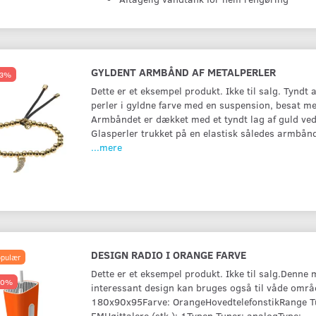
GYLDENT ARMBÅND AF METALPERLER
33%
Dette er et eksempel produkt. Ikke til salg. Tyndt
perler i gyldne farve med en suspension, besat me
Armbåndet er dækket med et tyndt lag af guld ved
Glasperler trukket på en elastisk således armbån
...mere
DESIGN RADIO I ORANGE FARVE
pulær
Dette er et eksempel produkt. Ikke til salg.Denne 
10%
interessant design kan bruges også til våde områ
180x90x95Farve: OrangeHovedtelefonstikRange T
FMHøjttalere (stk.): 1Typen Tuner: analogType: