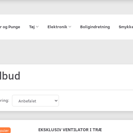
r og Punge
Tøj
Elektronik
Boligindretning
Smykk
ilbud
ring:
EKSKLUSIV VENTILATOR I TRÆ
pulær