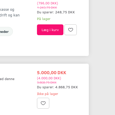
(
796,00 DKK
)
1.243,75 DKK
kasse og
Du sparer:
248,75 DKK
drift og kan
På lager
Læg i kurv
gheder
5.000,00 DKK
(
4.000,00 DKK
)
ed denne
9.868,75 DKK
Du sparer:
4.868,75 DKK
Ikke på lager