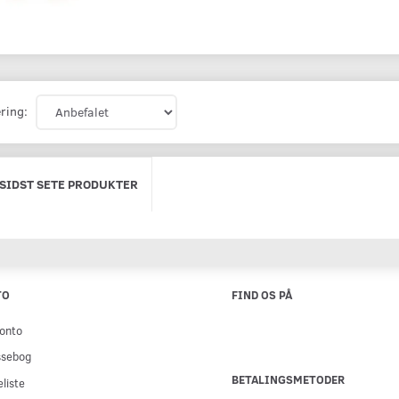
ring:
 SIDST SETE PRODUKTER
TO
FIND OS PÅ
onto
ssebog
BETALINGSMETODER
liste