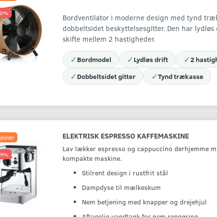
20%
Bordventilator i moderne design med tynd træ
dobbeltsidet beskyttelsesgitter. Den har lydløs 
skifte mellem 2 hastigheder.
✓
✓
✓
Bordmodel
Lydløs drift
2 hasti
✓
✓
Dobbeltsidet gitter
Tynd trækasse
ELEKTRISK ESPRESSO KAFFEMASKINE
pulær
Lav lækker espresso og cappuccino derhjemme m
49%
kompakte maskine.
Stilrent design i rustfrit stål
Dampdyse til mælkeskum
Nem betjening med knapper og drejehjul
Aftagelig vandtank for nem rengøring