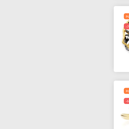
Po
-
Po
-