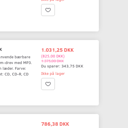
-25%
-10%
K
1.031,25 DKK
(
825,00 DKK
)
t anvende bærbare
1.375,00 DKK
-rom-drev med MP3.
Du sparer:
343,75 DKK
 læder. Farve:
Ikke på lager
et: CD, CD-R, CD
 I ORANGE
RADIO OG CD-AFSPILLER
STRIBET BOMU
MED LÆDERINDTRÆK
1.031,25 DKK
786,38 DKK
(
825,00 DKK
)
(
629,10 DKK
)
1.375,00 DKK
873,75 DKK
786,38 DKK
,87 DKK
Du sparer:
343,75 DKK
Du sparer:
87,3