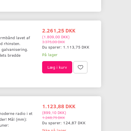
2.261,25 DKK
(
1.809,00 DKK
)
 armbånd lavet af
3.375,00 DKK
d rhinsten.
Du sparer:
1.113,75 DKK
 galvanisering.
På lager
dets bredde
Læg i kurv
1.123,88 DKK
(
899,10 DKK
)
moderne radio i et
1.248,75 DKK
der! Mål (mm):
Du sparer:
124,87 DKK
uner:
Ikke på lager