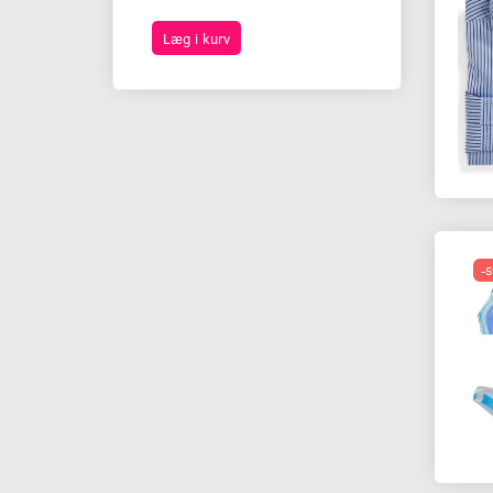
Læg i kurv
Se produktet
-