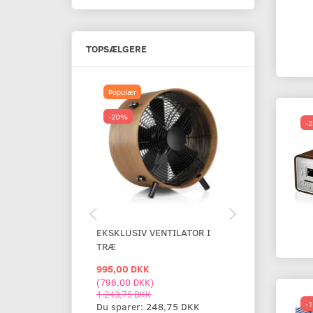
TOPSÆLGERE
Populær
Populær
-20%
-49%
-
EKSKLUSIV VENTILATOR I
ELEKTRISK E
TRÆ
KAFFEMASKI
995,00 DKK
5.000,00 DK
(
796,00 DKK
)
(
4.000,00 DKK
1.243,75 DKK
9.868,75 DKK
-
Du sparer:
248,75 DKK
Du sparer:
4.