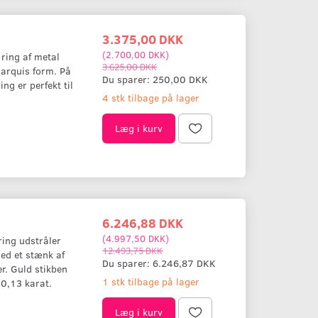
3.375,00 DKK
(
2.700,00 DKK
)
 ring af metal
3.625,00 DKK
marquis form. På
Du sparer:
250,00 DKK
ng er perfekt til
4 stk tilbage på lager
Læg i kurv
6.246,88 DKK
(
4.997,50 DKK
)
ring udstråler
12.493,75 DKK
ed et stænk af
Du sparer:
6.246,87 DKK
er. Guld stikben
1 stk tilbage på lager
 0,13 karat.
Læg i kurv