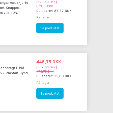
(
629,10 DKK
)
 langærmet skjorte
873,75 DKK
ber. Knappes,
Se produktet
Se produktet
Du sparer:
87,37 DKK
es ved 40'C
På lager
Se produktet
448,75 DKK
(
359,00 DKK
)
 badedragt i blå
473,75 DKK
 5% elastan. Tynd,
Du sparer:
25,00 DKK
På lager
Se produktet