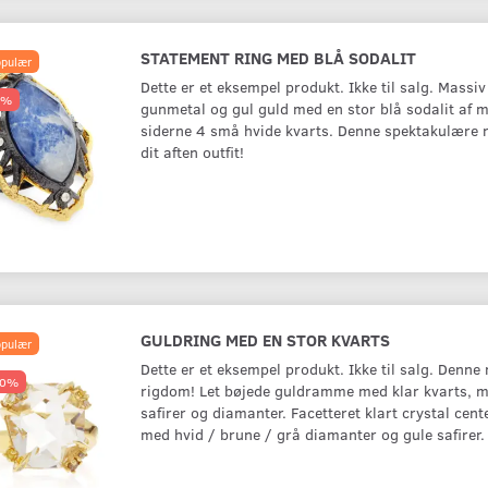
STATEMENT RING MED BLÅ SODALIT
pulær
Dette er et eksempel produkt. Ikke til salg. Massiv
7%
gunmetal og gul guld med en stor blå sodalit af 
siderne 4 små hvide kvarts. Denne spektakulære ri
dit aften outfit!
GULDRING MED EN STOR KVARTS
pulær
Dette er et eksempel produkt. Ikke til salg. Denne 
50%
rigdom! Let bøjede guldramme med klar kvarts, m
safirer og diamanter. Facetteret klart crystal cent
med hvid / brune / grå diamanter og gule safirer.