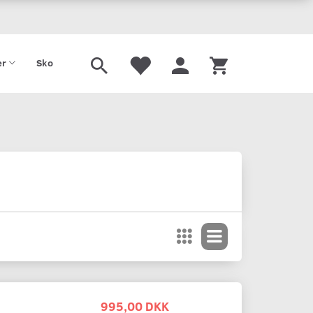
Tilbud
Gavekort
er
Sko
995,00 DKK