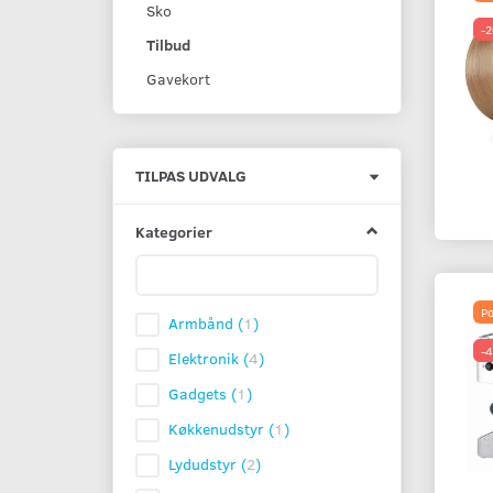
Sko
-
Tilbud
Gavekort
Skifte
TILPAS UDVALG
filter
Kategorier
Po
Armbånd
(
1
)
-
Elektronik
(
4
)
Gadgets
(
1
)
Køkkenudstyr
(
1
)
Lydudstyr
(
2
)