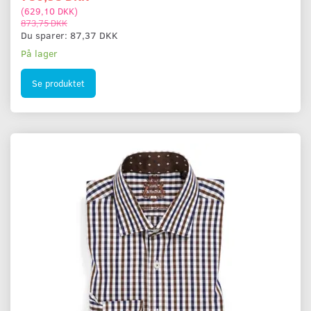
(
629,10 DKK
)
873,75 DKK
Du sparer:
87,37 DKK
På lager
Se produktet