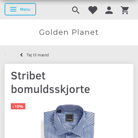
Menu
Skifte navigation
Golden Planet
Tøj til mænd
Stribet
bomuldsskjorte
-10%