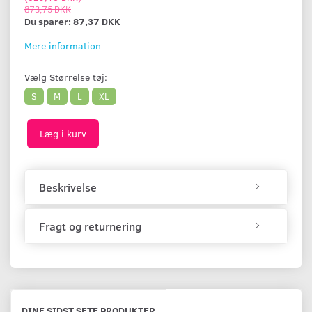
873,75 DKK
Du sparer:
87,37 DKK
Mere information
Vælg
Størrelse tøj:
S
M
L
XL
Læg i kurv
Beskrivelse
Fragt og returnering
DINE SIDST SETE PRODUKTER