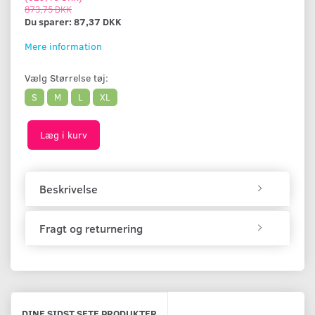
873,75 DKK
Du sparer:
87,37 DKK
Mere information
Vælg
Størrelse tøj:
S
M
L
XL
Læg i kurv
Beskrivelse
Fragt og returnering
DINE SIDST SETE PRODUKTER