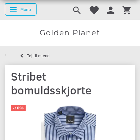
Menu
Skifte navigation
Golden Planet
Tøj til mænd
Stribet
bomuldsskjorte
-10%