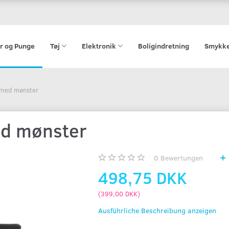
r og Punge
Tøj
Elektronik
Boligindretning
Smykk
 med mønster
d mønster
0
Bewertungen
498,75 DKK
(
399,00 DKK
)
Ausführliche Beschreibung anzeigen