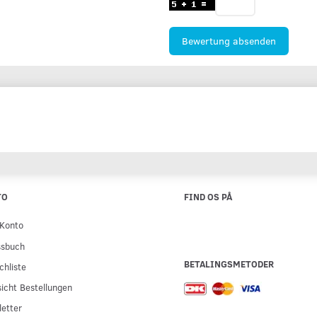
Bewertung absenden
TO
FIND OS PÅ
Konto
ssbuch
BETALINGSMETODER
hliste
icht Bestellungen
etter