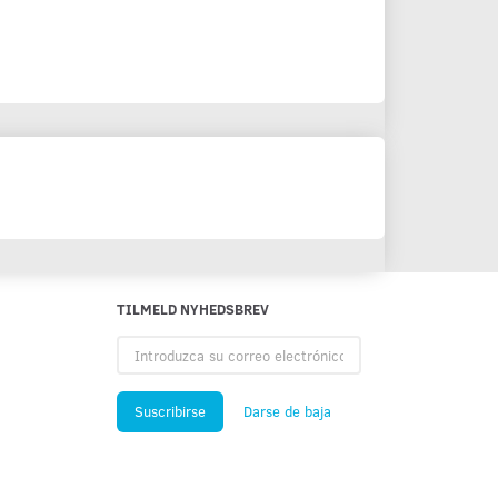
TILMELD NYHEDSBREV
Introduzca
su
correo
electrónico
Suscribirse
Darse de baja