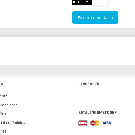
Enviar comentario
TO
FIND OS PÅ
enta
irecciones
BETALINGSMETODER
itos
rial de Pedidos
ines