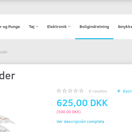
r og Punge
Tøj
Elektronik
Boligindretning
Smykk
uder
der
0
reseñas
Escr
625,00 DKK
(
500,00 DKK
)
Ver descripción completa