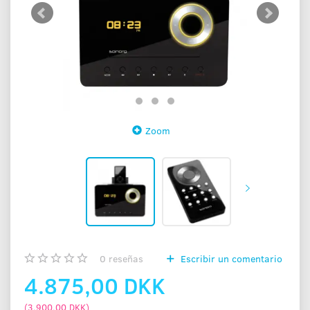
Zoom
0
reseñas
Escribir un comentario
4.875,00 DKK
(
3.900,00 DKK
)