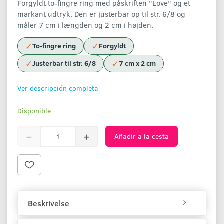
Forgyldt to-fingre ring med påskriften "Love" og et
markant udtryk. Den er justerbar op til str. 6/8 og
måler 7 cm i længden og 2 cm i højden.
✓
✓
To-fingre ring
Forgyldt
✓
✓
Justerbar til str. 6/8
7 cm x 2 cm
Ver descripción completa
Disponible
Añadir a la cesta
Beskrivelse