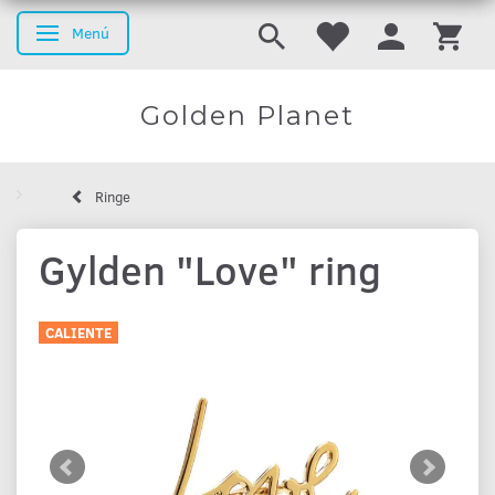
Menú
Navegación de palanca
Golden Planet
Ringe
Gylden "Love" ring
CALIENTE