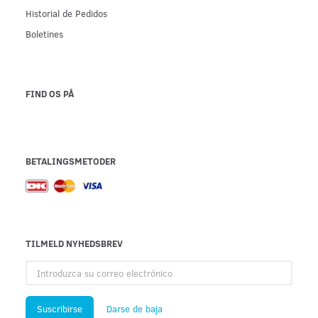
Historial de Pedidos
Boletines
FIND OS PÅ
BETALINGSMETODER
TILMELD NYHEDSBREV
Introduzca
su
correo
electrónico
Suscribirse
Darse de baja