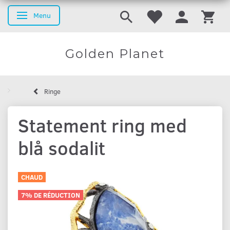
Menu
Basculer la navigation
Golden Planet
Ringe
Statement ring med
blå sodalit
CHAUD
7% DE RÉDUCTION