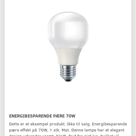
ENERGIBESPARENDE PÆRE 70W
Dette er et eksempel produkt. Ikke til salg. Energibesparende
pære effekt på 70W, 1 stk. Mat. Denne lampe har et elegant
design udsender varmt, blødt, fryd for øjet lys, hvilket vil