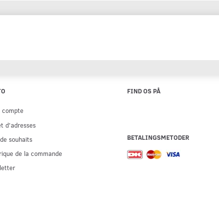
TO
FIND OS PÅ
e compte
t d'adresses
BETALINGSMETODER
 de souhaits
rique de la commande
etter