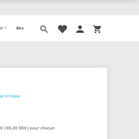
Tilbud
Gavekort
er
Sko
e critique
KK
(
39,20 DKK
)
pour chacun