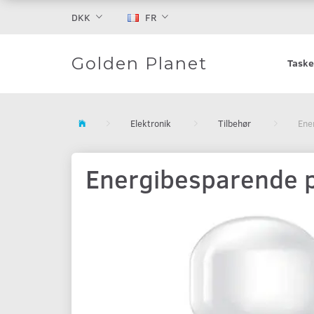
DKK
FR
Golden Planet
Taske
Elektronik
Tilbehør
Ene
Energibesparende