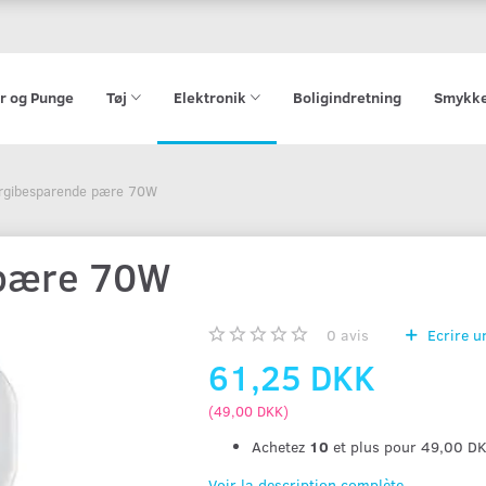
r og Punge
Tøj
Elektronik
Boligindretning
Smykk
rgibesparende pære 70W
 pære 70W
0
avis
Ecrire un
61,25 DKK
(
49,00 DKK
)
Achetez
10
et plus pour
49,00 D
Voir la description complète