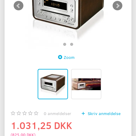
Zoom
0
anmeldelser
Skriv anmeldelse
1.031,25 DKK
(
825,00 DKK
)