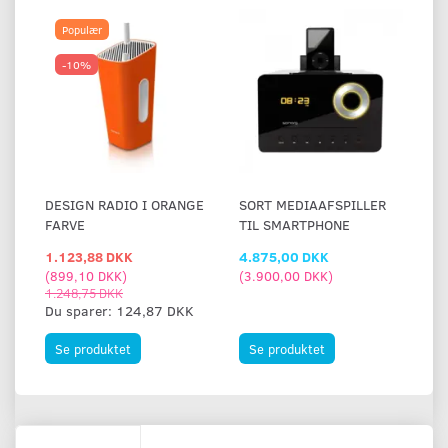
Populær
-10%
DESIGN RADIO I ORANGE
SORT MEDIAAFSPILLER
FARVE
TIL SMARTPHONE
1.123,88 DKK
4.875,00 DKK
(
899,10 DKK
)
(
3.900,00 DKK
)
1.248,75 DKK
Du sparer:
124,87 DKK
Se produktet
Se produktet