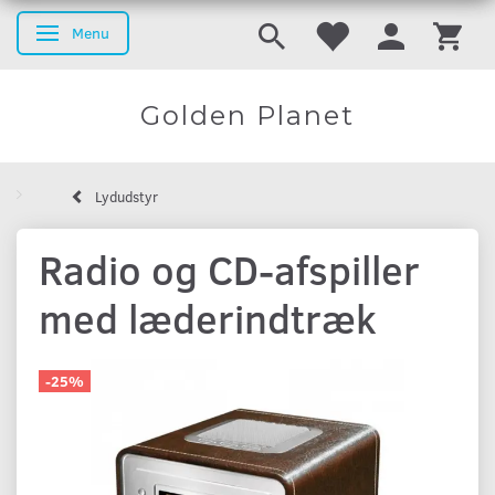
Menu
Skifte navigation
Golden Planet
Lydudstyr
Radio og CD-afspiller
med læderindtræk
-25%