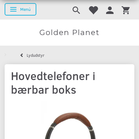
Menú
Navegación de palanca
Golden Planet
Lydudstyr
Hovedtelefoner i
bærbar boks