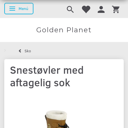
Menú
Navegación de palanca
Golden Planet
Sko
Snestøvler med
aftagelig sok