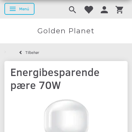
Menú
Navegación de palanca
Golden Planet
Tilbehør
Energibesparende
pære 70W